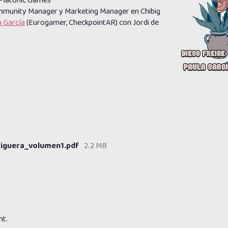
n Platonic Games
ommunity Manager y Marketing Manager en Chibig
 García
(Eurogamer, CheckpointAR) con Jordi de
riguera_volumen1.pdf
2.2 MB
nt.