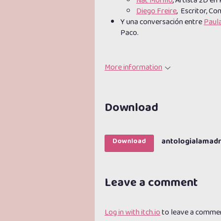
Nat Morillo
, Artista 2D e
Diego Freire
, Escritor, C
Y una conversación entre
Paula
Paco.
More information
Download
antologialamad
Download
Leave a comment
Log in with itch.io
to leave a comme