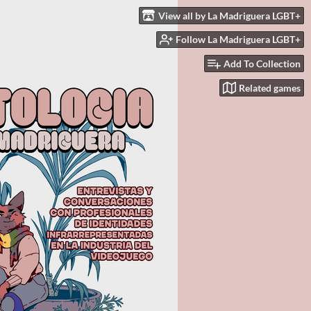
View all by La Madriguera LGBT+
Follow La Madriguera LGBT+
Add To Collection
Related games