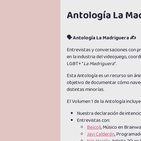
Antología La Ma
🗣 Antología La Madriguera ✍️
Entrevistas y conversaciones con pr
en la industria del videojuego, coo
LGBT+ "
La Madriguera
".
Esta Antología es un recurso sin áni
objetivo de documentar cómo navega
distintas minorías.
El Volumen 1 de la Antología incluye
Nuestra declaración de intenci
Entrevistas con:
Beícoli
, Músico en Brainw
Javi Calderón
, Programad